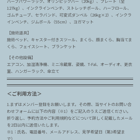
ハーフパワーラック、オリンピックバー（20kg）、プレート（全
127kg）、インクラインベンチ、ストレッチポール、ハーフロール、
ゴムチューブ、セラバンド、可変式ダンベル（26kg×️2）、インクラ
インベンチ、ジムボール（55cm）、ヨガマット
【施術道具】
施術ベッド、キャスター付きスツール、まくら、顔まくら、胸当てま
くら、フェイスシート、ブランケット
【その他設備】
エアコン、加湿清浄機、ミニ冷蔵庫、姿鏡、T-Fal、オーディオ、更衣
室、ハンガーラック、傘立て
＜ご利用方法＞
1.まずはメンバー登録をお願いします。その際、当サイトのお問い合
わせフォームに以下の内容（※1）をご記入のうえご送信ください。
折り返し、予約方法やご利用規約などについて詳しく記載したメール
を2日以内に送信いたします。
※1：氏名、電話番号、メールアドレス、見学希望日（第3希望ま
で）